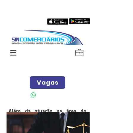
Vagas
Além da atuação na área do
Direito Coletivo, na negociação
de Acordos e Convenções