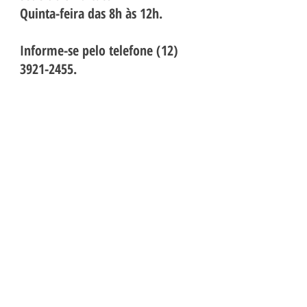
Quinta-feira das 8h às 12h.
Informe-se pelo telefone
(12)
3921-2455
.
Horário de atendimento
de segunda a sexta das 8 às 17 horas
SEDE: Av. Dr. Mário Galvão, 56
J. Bela Vista - São José dos Campos/SP
CEP
12209-004
Tel.:
(12) 3921.2455
SUBSEDE Caçapava